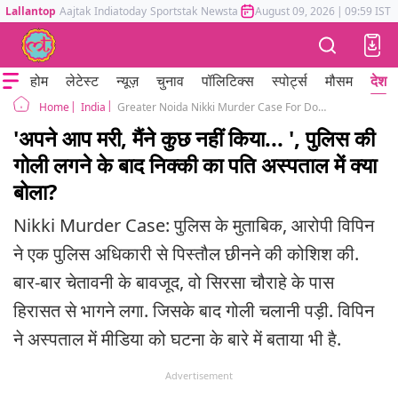
Lallantop
Aajtak
Indiatoday
Sportstak
Newstak
Mumbai Tak
August 09, 2026
Astrotak
|
09:59 IST
होम
लेटेस्ट
न्यूज़
चुनाव
पॉलिटिक्स
स्पोर्ट्स
मौसम
देश
India
Greater Noida Nikki Murder Case For Dowery Accused Husband Encounter
Home
'अपने आप मरी, मैंने कुछ नहीं किया... ', पुलिस की
गोली लगने के बाद निक्की का पति अस्पताल में क्या
बोला?
Nikki Murder Case: पुलिस के मुताबिक, आरोपी विपिन
ने एक पुलिस अधिकारी से पिस्तौल छीनने की कोशिश की.
बार-बार चेतावनी के बावजूद, वो सिरसा चौराहे के पास
हिरासत से भागने लगा. जिसके बाद गोली चलानी पड़ी. विपिन
ने अस्पताल में मीडिया को घटना के बारे में बताया भी है.
Advertisement