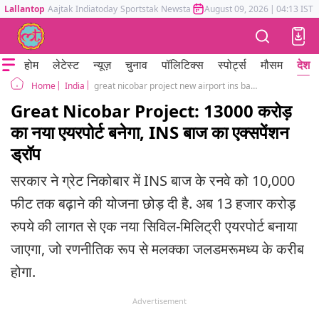
Lallantop
Aajtak
Indiatoday
Sportstak
Newstak
Mumbai Tak
August 09, 2026
Astrotak
|
04:13 IST
होम
लेटेस्ट
न्यूज़
चुनाव
पॉलिटिक्स
स्पोर्ट्स
मौसम
देश
India
great nicobar project new airport ins baaz runway expansion plan dropped
Home
Great Nicobar Project: 13000 करोड़
का नया एयरपोर्ट बनेगा, INS बाज का एक्सपेंशन
ड्रॉप
सरकार ने ग्रेट निकोबार में INS बाज के रनवे को 10,000
फीट तक बढ़ाने की योजना छोड़ दी है. अब 13 हजार करोड़
रुपये की लागत से एक नया सिविल-मिलिट्री एयरपोर्ट बनाया
जाएगा, जो रणनीतिक रूप से मलक्का जलडमरूमध्य के करीब
होगा.
Advertisement