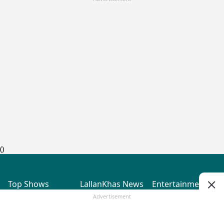
(
)
Top Shows
LallanKhas News
Entertainment
News
The Lallantop Show
Hindi Satire & Humor
Advertisement
Duniyadaari
Lallankhas Specials
Guest in the
Breaking News
Entertainment News
Newsroom
Top Political News
Hindi
Netanagri
Hindi
Top stories Cinema