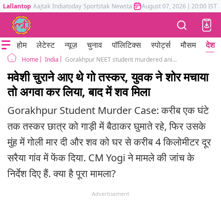
Lallantop
Aajtak
Indiatoday
Sportstak
Newstak
Mumbai Tak
August 07, 2026
Astrotak
|
20:00 IST
होम
लेटेस्ट
न्यूज़
चुनाव
पॉलिटिक्स
स्पोर्ट्स
मौसम
देश
India
Gorakhpur NEET student murdered animal smugglers shot him in the mouth
Home
मवेशी चुराने आए थे गो तस्कर, युवक ने शोर मचाया
तो अगवा कर लिया, बाद में शव मिला
Gorakhpur Student Murder Case: करीब एक घंटे
तक तस्कर छात्र को गाड़ी में बैठाकर घुमाते रहे, फिर उसके
मुंह में गोली मार दी और शव को घर से करीब 4 किलोमीटर दूर
सरैया गांव में फेंक दिया. CM Yogi ने मामले की जांच के
निर्देश दिए हैं. क्या है पूरा मामला?
Advertisement