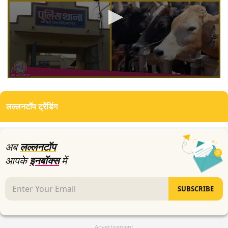
0
seconds
of
लल्लनटॉप ट्रेंडिंग
3
minutes,
35
seconds
अब
लल्लनटॉप
आपके
इनबॉक्स
में
SUBSCRIBE
Advertisement