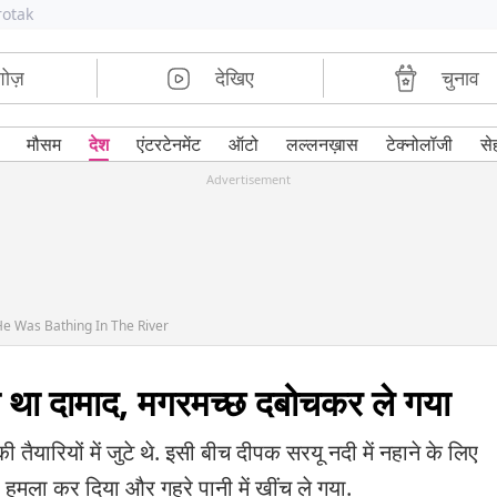
rotak
शोज़
देखिए
चुनाव
मौसम
देश
एंटरटेनमेंट
ऑटो
लल्लनख़ास
टेक्नोलॉजी
से
Advertisement
e Was Bathing In The River
ंचा था दामाद, मगरमच्छ दबोचकर ले गया
तैयारियों में जुटे थे. इसी बीच दीपक सरयू नदी में नहाने के लिए
मला कर दिया और गहरे पानी में खींच ले गया.