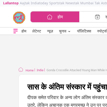
Lallantop
Aajtak
Indiatoday
Sportstak
Newstak
Mumbai Tak
Ast
होम
⌄
चुनाव
होम
लेटेस्ट
न्यूज़
पॉलिटिक्स
स्पोर्ट्स
India
Gonda Crocodile Attacked Young Man While H
Home
सास के अंतिम संस्कार में पहु
दीपक समेत परिवार के अन्य लोग अंतिम संस्कार की 
उतरे, लेकिन अचानक एक मगरमच्छ ने उन पर पर ह