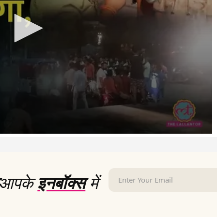
आपके
इनबॉक्स
में