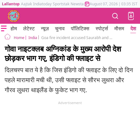
Lallantop
Aajtak
Indiatoday
Sportstak
Newstak
Mumbai Tak
August 07, 2026
Astrotak
|
03:35 IST
होम
लेटेस्ट
न्यूज़
चुनाव
पॉलिटिक्स
स्पोर्ट्स
मौसम
देश
India
Goa fire incident accused Saurabh and Gaurav Luthra fled to Phuket from Mumbai
Home
गोवा नाइटक्लब अग्निकांड के मुख्य आरोपी देश
छोड़कर भाग गए, इंडिगो की फ्लाइट से
दिलचस्प बात ये है कि जिस इंडिगो की फ्लाइट के लिए दो दिन
पहले मारामारी मची थी, उसी फ्लाइट से सौरभ लुथरा और
गौरव लुथरा थाइलैंड के फुकेट भाग गए.
Advertisement