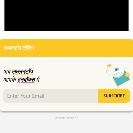
0
seconds
of
लल्लनटॉप ट्रेंडिंग
0
seconds
अब
लल्लनटॉप
आपके
इनबॉक्स
में
SUBSCRIBE
Advertisement