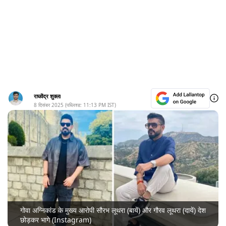
राघवेंद्र शुक्ला
8 दिसंबर 2025
(पब्लिश्ड:
11:13 PM
IST)
गोवा अग्निकांड के मुख्य आरोपी सौरभ लूथरा (बायें) और गौरव लूथरा (दायें) देश
छोड़कर भागे (Instagram)