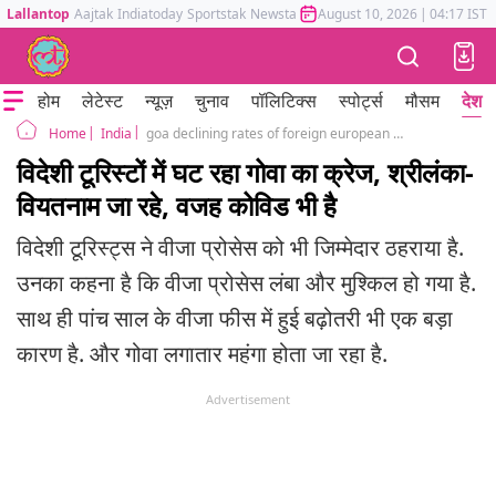
Lallantop
Aajtak
Indiatoday
Sportstak
Newstak
Mumbai Tak
August 10, 2026
Astrotak
|
04:17 IST
होम
लेटेस्ट
न्यूज़
चुनाव
पॉलिटिक्स
स्पोर्ट्स
मौसम
देश
India
goa declining rates of foreign european and russian tourists diverting to sri lanka reasons why
Home
विदेशी टूरिस्टों में घट रहा गोवा का क्रेज, श्रीलंका-
वियतनाम जा रहे, वजह कोविड भी है
विदेशी टूरिस्ट्स ने वीजा प्रोसेस को भी जिम्मेदार ठहराया है.
उनका कहना है कि वीजा प्रोसेस लंबा और मुश्किल हो गया है.
साथ ही पांच साल के वीजा फीस में हुई बढ़ोतरी भी एक बड़ा
कारण है. और गोवा लगातार महंगा होता जा रहा है.
Advertisement