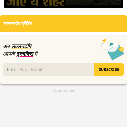
0
seconds
of
लल्लनटॉप ट्रेंडिंग
0
seconds
अब
लल्लनटॉप
आपके
इनबॉक्स
में
SUBSCRIBE
Advertisement