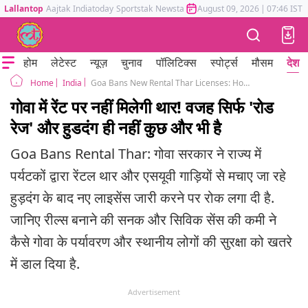
Lallantop
Aajtak
Indiatoday
Sportstak
Newstak
Mumbai Tak
August 09, 2026
Astrotak
|
07:46 IST
होम
लेटेस्ट
न्यूज़
चुनाव
पॉलिटिक्स
स्पोर्ट्स
मौसम
देश
India
Goa Bans New Rental Thar Licenses: How Reels Culture and Lack of Civic Sense Ruined Indias Favorite Tourist State
Home
गोवा में रेंट पर नहीं मिलेगी थार! वजह सिर्फ 'रोड
रेज' और हुडदंग ही नहीं कुछ और भी है
Goa Bans Rental Thar: गोवा सरकार ने राज्य में
पर्यटकों द्वारा रेंटल थार और एसयूवी गाड़ियों से मचाए जा रहे
हुड़दंग के बाद नए लाइसेंस जारी करने पर रोक लगा दी है.
जानिए रील्स बनाने की सनक और सिविक सेंस की कमी ने
कैसे गोवा के पर्यावरण और स्थानीय लोगों की सुरक्षा को खतरे
में डाल दिया है.
Advertisement