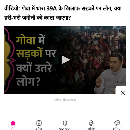
वीडियो: गोवा में धारा 39A के खिलाफ सड़कों पर लोग, क्या
हरी-भरी ज़मीनों को काटा जाएगा?
0
Advertisement
seconds
of
लल्लनटॉप ट्रेंडिंग
3
minutes,
43
seconds
होम
शोज़
फटाफट
सुनिए
शॉर्ट्स