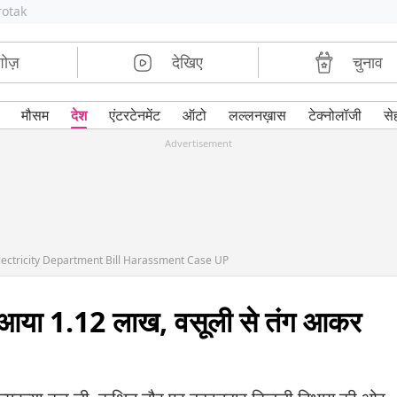
rotak
शोज़
देखिए
चुनाव
मौसम
देश
एंटरटेनमेंट
ऑटो
लल्लनख़ास
टेक्नोलॉजी
से
Advertisement
ectricity Department Bill Harassment Case UP
 आया 1.12 लाख, वसूली से तंग आकर