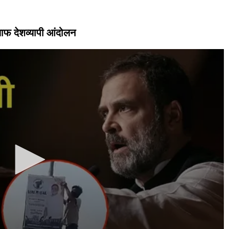
िलाफ देशव्यापी आंदोलन