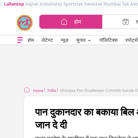
Lallantop
Aajtak
Indiatoday
Sportstak
Newstak
Mumbai Tak
Ast
होम
⌄
चुनाव
होम
लेटेस्ट
न्यूज़
पॉलिटिक्स
स्पोर्ट्स
India
Ghazipur Pan Shopkeeper Commits Suicide El
Home
पान दुकानदार का बकाया बिल
जान दे दी