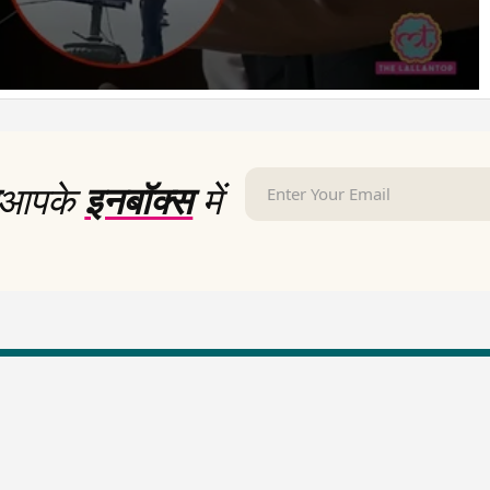
आपके
इनबॉक्स
में
LallanKhas News
Entertainment New
Hindi Satire & Humor
Entertainment News Hindi
Lallankhas Specials
Top stories Cinema