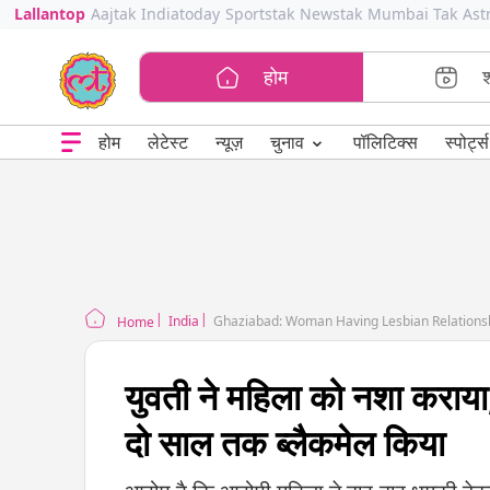
Lallantop
Aajtak
Indiatoday
Sportstak
Newstak
Mumbai Tak
Ast
होम
⌄
चुनाव
होम
लेटेस्ट
न्यूज़
पॉलिटिक्स
स्पोर्ट्स
India
Ghaziabad: Woman Having Lesbian Relation
Home
युवती ने महिला को नशा कराया
दो साल तक ब्लैकमेल किया