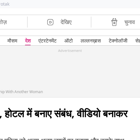
rotak
शोज़
देखिए
चुनाव
मौसम
देश
एंटरटेनमेंट
ऑटो
लल्लनख़ास
टेक्नोलॉजी
से
Advertisement
ship With Another Woman
, होटल में बनाए संबंध, वीडियो बनाकर