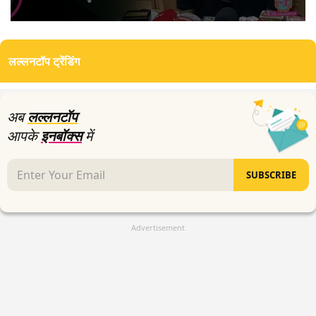
0
seconds
of
लल्लनटॉप ट्रेंडिंग
7
minutes,
58
seconds
अब
लल्लनटॉप
आपके
इनबॉक्स
में
SUBSCRIBE
Advertisement