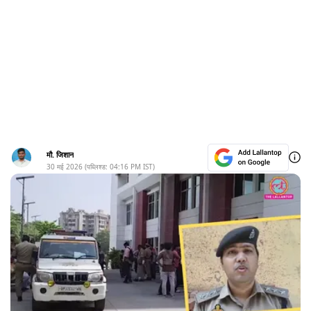
मौ. जिशान
30 मई 2026
(पब्लिश्ड:
04:16 PM
IST)