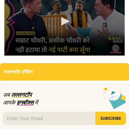
0
seconds
of
लल्लनटॉप ट्रेंडिंग
0
seconds
अब
लल्लनटॉप
आपके
इनबॉक्स
में
SUBSCRIBE