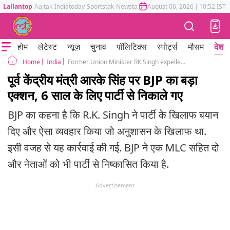
Lallantop
Aajtak
Indiatoday
Sportstak
Newstak
Mumbai Tak
August 06, 2026
Astrotak
|
10:52 IST
होम
लेटेस्ट
न्यूज़
चुनाव
पॉलिटिक्स
स्पोर्ट्स
मौसम
देश
India
Former Union Minister RK Singh expelled from BJP for 6 years after bihar election
Home
पूर्व केंद्रीय मंत्री आरके सिंह पर BJP का बड़ा
एक्शन, 6 साल के लिए पार्टी से निकाले गए
BJP का कहना है कि R.K. Singh ने पार्टी के खिलाफ बयान
दिए और ऐसा व्यवहार किया जो अनुशासन के खिलाफ था.
इसी वजह से यह कार्रवाई की गई. BJP ने एक MLC सहित दो
और नेताओं को भी पार्टी से निष्कासित किया है.
Advertisement