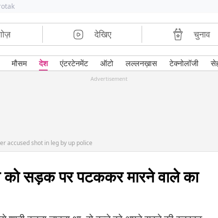
rotak
शोज़
देखिए
चुनाव
मौसम
देश
एंटरटेनमेंट
ऑटो
लल्लनख़ास
टेक्नोलॉजी
से
Advertisement
r accused shot in leg by up police
च्चे को सड़क पर पटककर मारने वाले का