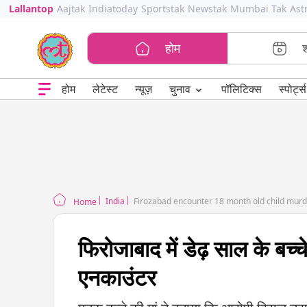
Lallantop
Aajtak
Indiatoday
Sportstak
Newstak
Mumbai Tak
Ast
होम
⌄
चुनाव
होम
लेटेस्ट
न्यूज़
पॉलिटिक्स
स्पोर्ट्स
India
Firozabad encounter 18 month old child murde
Home
फिरोजाबाद में डेढ़ साल के ब
एनकाउंटर