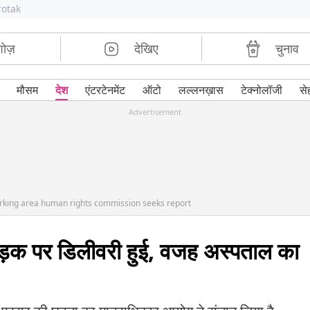
rotak
शोज़
देखिए
चुनाव
मौसम
देश
एंटरटेनमेंट
ऑटो
लल्लनख़ास
टेक्नोलॉजी
से
Advertisement
arking area human rights commission seeks report
 सड़क पर डिलीवरी हुई, वजह अस्पताल का