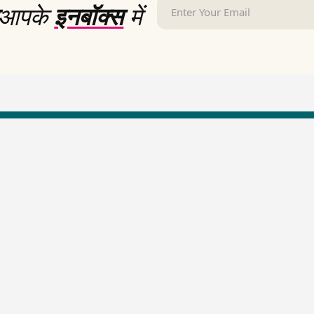
आपके
इनबॉक्स
में
LallanKhas News
Entertainment New
Hindi Satire & Humor
Entertainment News Hindi
Lallankhas Specials
Top stories Cinema
Breaking News
Entertainment Special New
Top Political News Hindi
Top movies series review
Top History News
Latest Entertainment News
Real Stories News
Latest Political News
Top Literature News
Top Persons News
Top Profiles