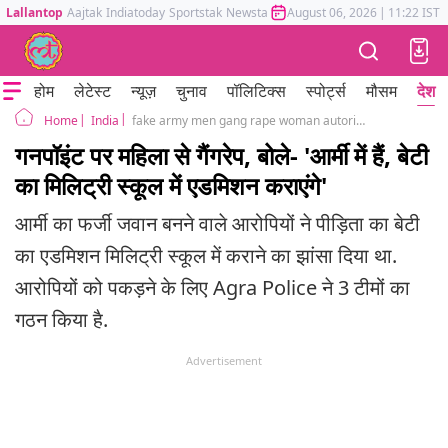
Lallantop
Aajtak
Indiatoday
Sportstak
Newstak
Mumbai Tak
August 06, 2026
Astrotak
|
11:22 IST
होम
लेटेस्ट
न्यूज़
चुनाव
पॉलिटिक्स
स्पोर्ट्स
मौसम
देश
India
fake army men gang rape woman autorickshaw driver on gunpoint agra military school admission
Home
गनपॉइंट पर महिला से गैंगरेप, बोले- 'आर्मी में हैं, बेटी
का मिलिट्री स्कूल में एडमिशन कराएंगे'
आर्मी का फर्जी जवान बनने वाले आरोपियों ने पीड़िता का बेटी
का एडमिशन मिलिट्री स्कूल में कराने का झांसा दिया था.
आरोपियों को पकड़ने के लिए Agra Police ने 3 टीमों का
गठन किया है.
Advertisement