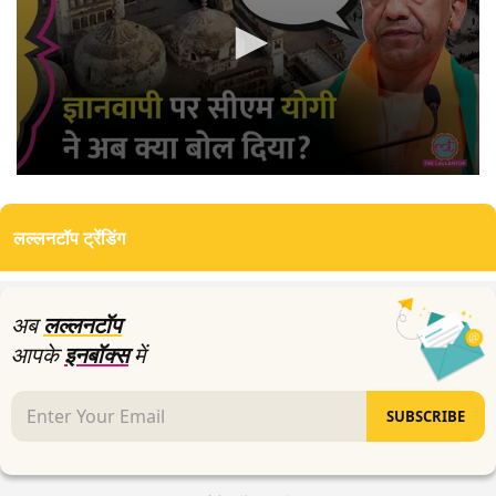
0
seconds
of
लल्लनटॉप ट्रेंडिंग
0
seconds
अब
लल्लनटॉप
आपके
इनबॉक्स
में
SUBSCRIBE