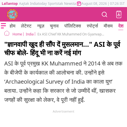
Lallantop
Aajtak
Indiatoday
Sportstak
Newstak
Mumbai Tak
August 08, 2026
Astrotak
|
07:26 IST
होम
लेटेस्ट
न्यूज़
चुनाव
पॉलिटिक्स
स्पोर्ट्स
मौसम
देश
India
Ex ASI Chief KK Muhammed On Gyanvapi Mathura Ram Janmabhoomi Disputes
Home
"ज्ञानवापी खुद ही सौंप दें मुसलमान..." ASI के पूर्व
चीफ बोले- हिंदू भी ना करें नई मांग
ASI के पूर्व प्रमुख KK Muhammed ने 2014 से अब तक
के बीजेपी के कार्यकाल की आलोचना की. उन्होंने इसे
‘Archaeological Survey of India का काला युग’
बताया. उन्होंने कहा कि सरकार से जो उम्मीदें थीं, खासकर
जगहों की सुरक्षा को लेकर, वे पूरी नहीं हुईं.
Advertisement