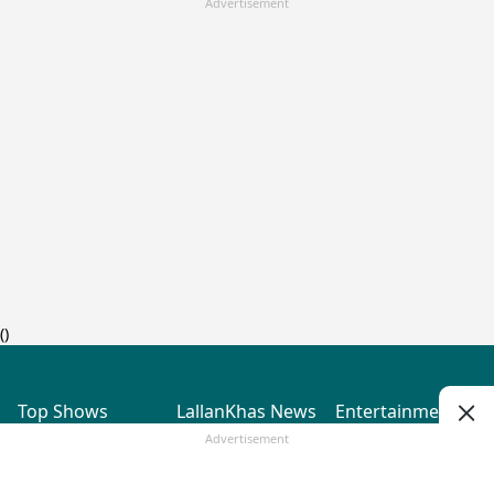
Advertisement
(
)
Top Shows
LallanKhas News
Entertainment
News
The Lallantop Show
Hindi Satire & Humor
Advertisement
Duniyadaari
Lallankhas Specials
Guest in the
Breaking News
Entertainment News
Newsroom
Top Political News
Hindi
Netanagri
Hindi
Top stories Cinema