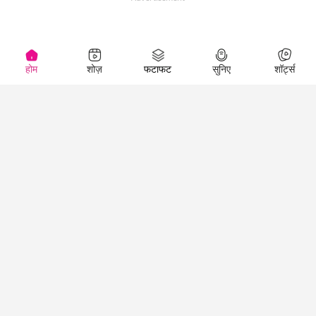
होम
शोज़
फटाफट
सुनिए
शॉर्ट्स
(
)
Top Shows
LallanKhas News
Entertainment
News
The Lallantop Show
Hindi Satire & Humor
Duniyadaari
Lallankhas Specials
Guest in the
Breaking News
Entertainment News
Newsroom
Top Political News
Hindi
Netanagri
Hindi
Top stories Cinema
Lallantop Baithki
Top History News
Entertainment Special
Kharcha Paani
Real Stories News
News
Aasan Bhasha Mein
Latest Political News
Top movies series
Social List
Top Literature News
review
Tarikh
Top Persons News
Latest Entertainment
Sehat
Top Profiles
News
The Cinema Show
Viral News
Business News
Technology
Top News
News
Business News in
Breaking News Hindi
Hindi
Top News Hindi
Latest Business News
Technology News in
Latest News Hindi
Business Special News
Hindi
Social Media News
Latest Tech News