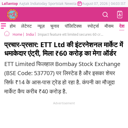
Lallantop
Aajtak
Indiatoday
Sportstak
Newstak
Mumbai Tak
August 07, 2026
Astrotak
|
04:03 IST
होम
लेटेस्ट
न्यूज़
चुनाव
पॉलिटिक्स
स्पोर्ट्स
मौसम
देश
India
Impact feature ett limited secures 60 crore mega order eyes global expansion multibagger potential
Home
प्रचार-प्रसार: ETT Ltd की इंटरनेशनल मार्केट में
धमाकेदार एंट्री, मिला ₹60 करोड़ का मेगा ऑर्डर
ETT Limited फिलहाल Bombay Stock Exchange
(BSE Code: 537707) पर लिस्टेड है और इसका शेयर
सिर्फ ₹14 के आस-पास ट्रेड हो रहा है. कंपनी का मौजूदा
मार्केट कैप करीब ₹40 करोड़ है.
Advertisement