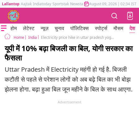
Lallantop
Aajtak
Indiatoday
Sportstak
Newstak
Mumbai Tak
August 09, 2026
Astrotak
|
02:34 IST
होम
लेटेस्ट
न्यूज़
चुनाव
पॉलिटिक्स
स्पोर्ट्स
मौसम
देश
India
Electricity price hike in uttar pradesh yogi adityanath government increased energy rate 10 percent fuel surcharge
Home
यूपी में 10% बढ़ा बिजली का बिल, योगी सरकार का
फैसला
Uttar Pradesh में Electricity महंगी हो गई है. बिजली
कटौती से पहले से परेशान लोगों को अब बढ़े बिल का भी बोझ
झेलना होगा. बढ़ा हुआ बिल जून महीने के बिल के साथ आएगा.
Advertisement