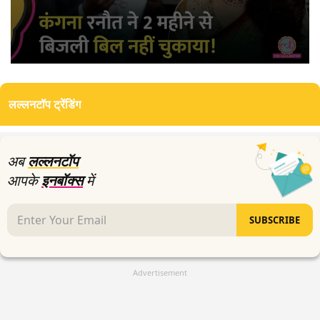
0
seconds
of
लल्लनटॉप ट्रेंडिंग
4
minutes,
36
seconds
अब
लल्लनटॉप
आपके
इनबॉक्स
में
SUBSCRIBE
Advertisement