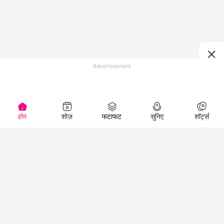
Advertisement
होम
शोज़
फटाफट
सुनिए
शॉर्ट्स
(
)
Top Shows
LallanKhas News
Entertainment
News
The Lallantop Show
Hindi Satire & Humor
Duniyadaari
Lallankhas Specials
Guest in the
Breaking News
Entertainment News
Newsroom
Top Political News
Hindi
Netanagri
Hindi
Top stories Cinema
Lallantop Baithki
Top History News
Entertainment Special
Kharcha Paani
Real Stories News
News
Aasan Bhasha Mein
Latest Political News
Top movies series
Social List
Top Literature News
review
Tarikh
Top Persons News
Latest Entertainment