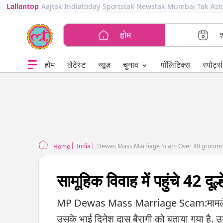
Lallantop
Aajtak
Indiatoday
Sportstak
Newstak
Mumbai Tak
Ast
होम
⌄
चुनाव
होम
लेटेस्ट
न्यूज़
पॉलिटिक्स
स्पोर्ट्स
India
Dewas Mass Marriage Scam Over 40 grooms a
Home
सामूहिक विवाह में पहुंचे 42 दू
MP Dewas Mass Marriage Scam:मामले में आ
उसके भाई दिनेश दास बैरागी को बताया गया है. उ