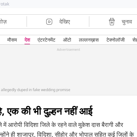
rotak
शोज़
देखिए
चुनाव
मौसम
देश
एंटरटेनमेंट
ऑटो
लल्लनख़ास
टेक्नोलॉजी
से
Advertisement
llegedly duped in fake wedding promise
ल्हे, एक की भी दुल्हन नहीं आई
रोपी विदिशा जिले के रहने वाले मुकेश दास बैरागी और
न्होंने ही शाजापुर, विदिशा, सीहोर और भोपाल सहित कई जिलों के