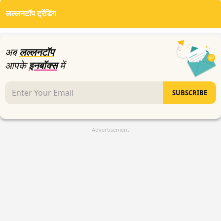
of
लल्लनटॉप ट्रेंडिंग
0
seconds
अब
लल्लनटॉप
आपके
इनबॉक्स
में
SUBSCRIBE
Advertisement