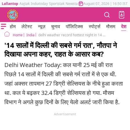
Lallantop
Aajtak
Indiatoday
Sportstak
Newstak
Mumbai Tak
August 07, 2026
Astrotak
|
16:50 IST
होम
लेटेस्ट
न्यूज़
चुनाव
पॉलिटिक्स
स्पोर्ट्स
मौसम
देश
India
delhi weather record hottest night in 14 years heatwave update imd report monsoon
Home
'14 सालों में दिल्ली की सबसे गर्म रात', नौतपा ने
दिखाया अपना कहर, राहत के आसार कब?
Delhi Weather Today: कल यानी 25 मई की रात
पिछले 14 सालों में दिल्ली की सबसे गर्म रातों में से एक थी.
जहां अक्सर तापमान 27 डिग्री सेल्सियस के नीचे हुआ करता
था. कल ये बढ़कर 32.4 डिग्री सेल्सियस हो गया. मौसम
विभाग ने अगले कुछ दिनों के लिए येलो अलर्ट जारी किया है.
Advertisement