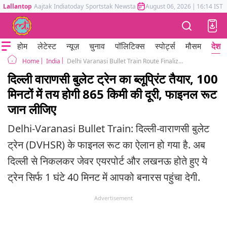
Lallantop
Aajtak
Indiatoday
Sportstak
Newstak
Mumbai Tak
August 06, 2026
Astrotak
|
16:14 IST
होम
लेटेस्ट
न्यूज़
चुनाव
पॉलिटिक्स
स्पोर्ट्स
मौसम
देश
India
Delhi Varanasi Bullet Train Route Finalized: Jewar and Lucknow Connection to Reduce Travel Time to 1 Hour 40 Minutes
Home
दिल्ली वाराणसी बुलेट ट्रेन का ब्लूप्रिंट तैयार, 100
मिनटों में तय होगी 865 किमी की दूरी, फाइनल रूट
जान लीजिए
Delhi-Varanasi Bullet Train: दिल्ली-वाराणसी बुलेट
ट्रेन (DVHSR) के फाइनल रूट का ऐलान हो गया है. अब
दिल्ली से निकलकर जेवर एयरपोर्ट और लखनऊ होते हुए ये
ट्रेन सिर्फ 1 घंटे 40 मिनट में आपको बनारस पहुंचा देगी.
Advertisement