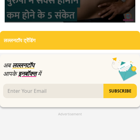
0
seconds
of
लल्लनटॉप ट्रेंडिंग
9
minutes,
9
seconds
अब
लल्लनटॉप
आपके
इनबॉक्स
में
SUBSCRIBE
Advertisement