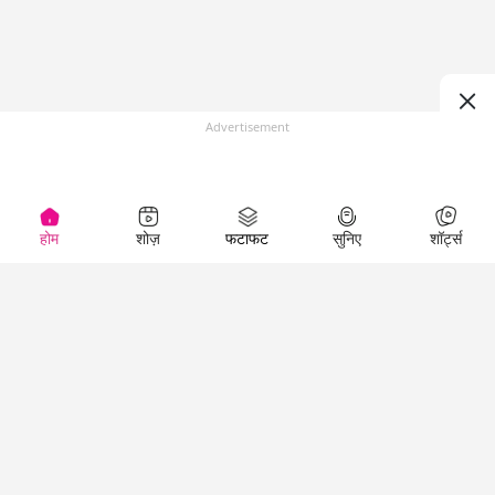
Advertisement
होम
शोज़
फटाफट
सुनिए
शॉर्ट्स
(
)
Top Shows
LallanKhas News
Entertainment
News
The Lallantop Show
Hindi Satire & Humor
Duniyadaari
Lallankhas Specials
Guest in the
Breaking News
Entertainment News
Newsroom
Top Political News
Hindi
Netanagri
Hindi
Top stories Cinema
Lallantop Baithki
Top History News
Entertainment Special
Kharcha Paani
Real Stories News
News
Aasan Bhasha Mein
Latest Political News
Top movies series
Social List
Top Literature News
review
Tarikh
Top Persons News
Latest Entertainment
Sehat
Top Profiles
News
The Cinema Show
Viral News