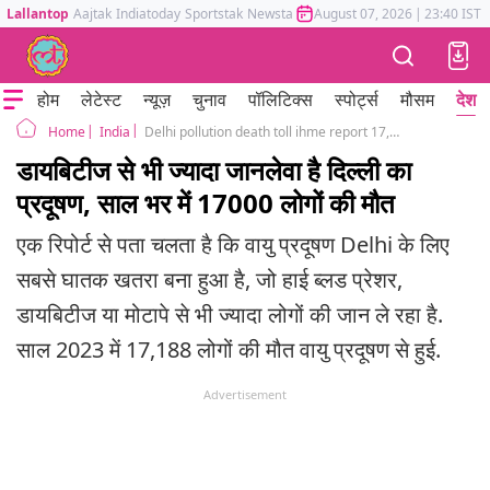
Lallantop
Aajtak
Indiatoday
Sportstak
Newstak
Mumbai Tak
August 07, 2026
Astrotak
|
23:40 IST
होम
लेटेस्ट
न्यूज़
चुनाव
पॉलिटिक्स
स्पोर्ट्स
मौसम
देश
India
Delhi pollution death toll ihme report 17,000 people died in a year
Home
डायबिटीज से भी ज्यादा जानलेवा है दिल्ली का
प्रदूषण, साल भर में 17000 लोगों की मौत
एक रिपोर्ट से पता चलता है कि वायु प्रदूषण Delhi के लिए
सबसे घातक खतरा बना हुआ है, जो हाई ब्लड प्रेशर,
डायबिटीज या मोटापे से भी ज्यादा लोगों की जान ले रहा है.
साल 2023 में 17,188 लोगों की मौत वायु प्रदूषण से हुई.
Advertisement