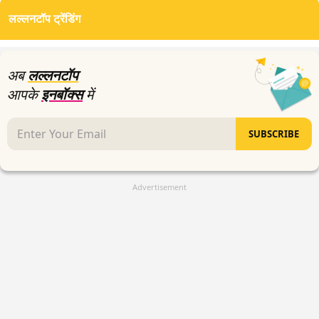
of
लल्लनटॉप ट्रेंडिंग
0
seconds
अब
लल्लनटॉप
आपके
इनबॉक्स
में
SUBSCRIBE
Advertisement