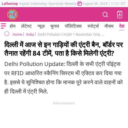
Lallantop
Aajtak
Indiatoday
Sportstak
Newstak
Mumbai Tak
August 06, 2026
Astrotak
|
11:21 IST
होम
लेटेस्ट
न्यूज़
चुनाव
पॉलिटिक्स
स्पोर्ट्स
मौसम
देश
India
Delhi Pollution CAQM 1 November Only BS-VI Commercial Goods Vehicles Allowed in Delhi
Home
दिल्ली में आज से इन गाड़ियों की एंट्री बैन, बॉर्डर पर
तैनात रहेंगी 84 टीमें, पता है किसे मिलेगी एंट्री?
Delhi Pollution Update: दिल्ली के सभी एंट्री पॉइंट्स
पर RFID आधारित स्कैनिंग सिस्टम भी एक्टिव कर दिया गया
है. इससे ये सुनिश्चित होगा कि मानक पूरे करने वाले वाहनों को
ही दिल्ली में एंट्री मिले.
Advertisement