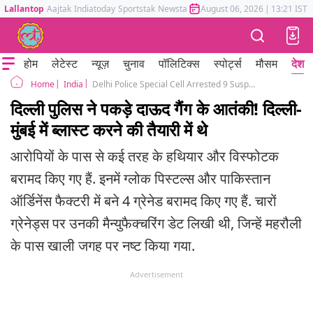
Lallantop
Aajtak
Indiatoday
Sportstak
Newstak
Mumbai Tak
August 06, 2026
Astrotak
|
13:21 IST
होम
लेटेस्ट
न्यूज़
चुनाव
पॉलिटिक्स
स्पोर्ट्स
मौसम
देश
India
Delhi Police Special Cell Arrested 9 Suspicious People Linked With ISI Pakistan Dawood Ibrahim
Home
दिल्ली पुलिस ने पकड़े दाऊद गैंग के आतंकी! दिल्ली-
मुंबई में ब्लास्ट करने की तैयारी में थे
आरोपियों के पास से कई तरह के हथियार और विस्फोटक
बरामद किए गए हैं. इनमें ग्लोक पिस्टल्स और पाकिस्तान
ऑर्डिनेंस फैक्टरी में बने 4 ग्रेनेड बरामद किए गए हैं. चारों
ग्रेनेड्स पर उनकी मैन्युफैक्चरिंग डेट लिखी थी, जिन्हें महरौली
के पास खाली जगह पर नष्ट किया गया.
Advertisement