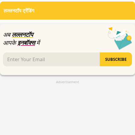
seconds
of
लल्लनटॉप ट्रेंडिंग
0
seconds
अब
लल्लनटॉप
आपके
इनबॉक्स
में
SUBSCRIBE
Advertisement