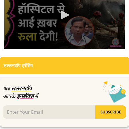
0
seconds
of
लल्लनटॉप ट्रेंडिंग
3
minutes,
49
seconds
अब
लल्लनटॉप
आपके
इनबॉक्स
में
SUBSCRIBE