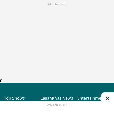
Advertisement
(
)
Top Shows
LallanKhas News
Entertainment
News
The Lallantop Show
Hindi Satire & Humor
Advertisement
Duniyadaari
Lallankhas Specials
Guest in the
Breaking News
Entertainment News
Newsroom
Top Political News
Hindi