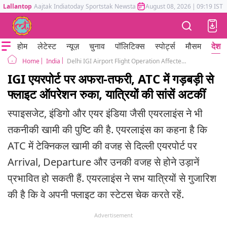
Lallantop
Aajtak
Indiatoday
Sportstak
Newstak
Mumbai Tak
August 08, 2026
Astrotak
|
09:19 IST
होम
लेटेस्ट
न्यूज़
चुनाव
पॉलिटिक्स
स्पोर्ट्स
मौसम
देश
India
Delhi IGI Airport Flight Operation Affected Due to ATC Techincal Glitch
Home
IGI एयरपोर्ट पर अफरा-तफरी, ATC में गड़बड़ी से
फ्लाइट ऑपरेशन रुका, यात्रियों की सांसें अटकीं
स्पाइसजेट, इंडिगो और एयर इंडिया जैसी एयरलाइंस ने भी
तकनीकी खामी की पुष्टि की है. एयरलाइंस का कहना है कि
ATC में टेक्निकल खामी की वजह से दिल्ली एयरपोर्ट पर
Arrival, Departure और उनकी वजह से होने उड़ानें
प्रभावित हो सकती हैं. एयरलाइंस ने सभ यात्रियों से गुजारिश
की है कि वे अपनी फ्लाइट का स्टेटस चेक करते रहें.
Advertisement