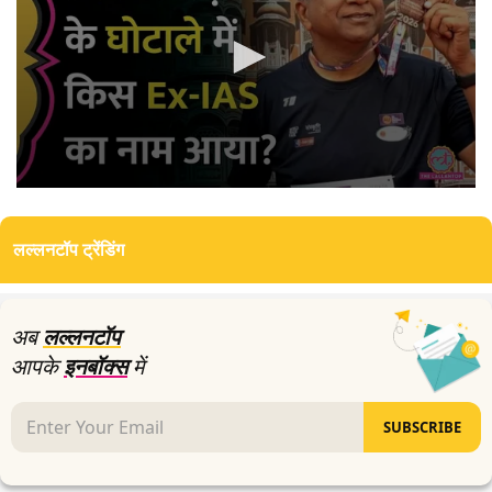
0
seconds
of
लल्लनटॉप ट्रेंडिंग
4
minutes,
7
seconds
अब
लल्लनटॉप
आपके
इनबॉक्स
में
SUBSCRIBE