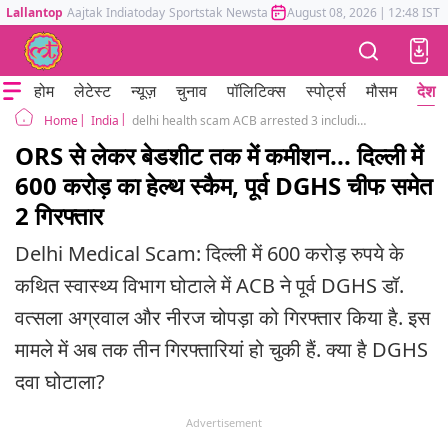
Lallantop
Aajtak
Indiatoday
Sportstak
Newstak
Mumbai Tak
August 08, 2026
Astrotak
|
12:48 IST
होम
लेटेस्ट
न्यूज़
चुनाव
पॉलिटिक्स
स्पोर्ट्स
मौसम
देश
India
delhi health scam ACB arrested 3 including former DGHS chief 600 crore corruption
Home
ORS से लेकर बेडशीट तक में कमीशन... दिल्ली में
600 करोड़ का हेल्थ स्कैम, पूर्व DGHS चीफ समेत
2 गिरफ्तार
Delhi Medical Scam: दिल्ली में 600 करोड़ रुपये के
कथित स्वास्थ्य विभाग घोटाले में ACB ने पूर्व DGHS डॉ.
वत्सला अग्रवाल और नीरज चोपड़ा को गिरफ्तार किया है. इस
मामले में अब तक तीन गिरफ्तारियां हो चुकी हैं. क्या है DGHS
दवा घोटाला?
Advertisement