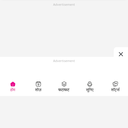
Advertisement
Advertisement
होम
शोज़
फटाफट
सुनिए
शॉर्ट्स
(
)
Top Shows
LallanKhas News
Entertainment
News
The Lallantop Show
Hindi Satire & Humor
Duniyadaari
Lallankhas Specials
Guest in the
Breaking News
Entertainment News
Newsroom
Top Political News
Hindi