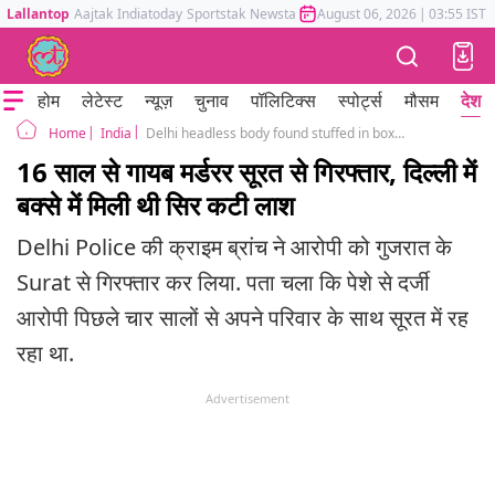
Lallantop
Aajtak
Indiatoday
Sportstak
Newstak
Mumbai Tak
August 06, 2026
Astrotak
|
03:55 IST
होम
लेटेस्ट
न्यूज़
चुनाव
पॉलिटिक्स
स्पोर्ट्स
मौसम
देश
India
Delhi headless body found stuffed in box man arrested after 16 years
Home
16 साल से गायब मर्डरर सूरत से गिरफ्तार, दिल्ली में
बक्से में मिली थी सिर कटी लाश
Delhi Police की क्राइम ब्रांच ने आरोपी को गुजरात के
Surat से गिरफ्तार कर लिया. पता चला कि पेशे से दर्जी
आरोपी पिछले चार सालों से अपने परिवार के साथ सूरत में रह
रहा था.
Advertisement