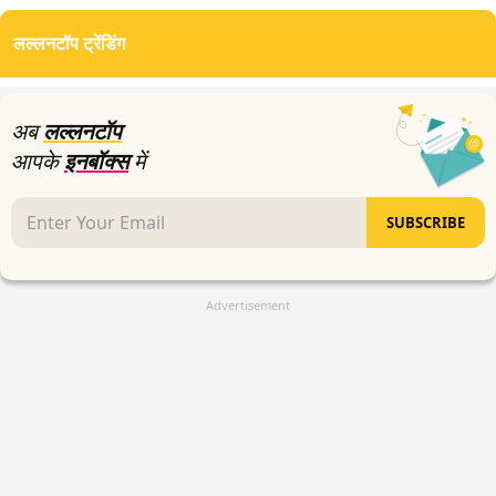
seconds
of
लल्लनटॉप ट्रेंडिंग
0
seconds
अब
लल्लनटॉप
आपके
इनबॉक्स
में
SUBSCRIBE
Advertisement