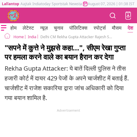
Lallantop
Aajtak
Indiatoday
Sportstak
Newstak
Mumbai Tak
August 07, 2026
Astrotak
|
01:38 IST
होम
लेटेस्ट
न्यूज़
चुनाव
पॉलिटिक्स
स्पोर्ट्स
मौसम
देश
India
Delhi CM Rekha Gupta Attacker Rajesh Sakriya Guided By Dog In Dream Police Chargesheet
Home
"सपने में कुत्ते ने मुझसे कहा...", सीएम रेखा गुप्ता
पर हमला करने वाले का बयान हैरान कर देगा
Rekha Gupta Attacker: ये बातें दिल्ली पुलिस ने तीस
हजारी कोर्ट में दायर 429 पेजों के अपने चार्जशीट में बताई हैं.
चार्जशीट में राजेश सकारिया द्वारा जांच अधिकारी को दिया
गया बयान शामिल है.
Advertisement