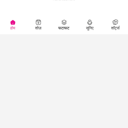
होम
शोज़
फटाफट
सुनिए
शॉर्ट्स
(
)
Top Shows
LallanKhas News
Entertainment
News
The Lallantop Show
Hindi Satire & Humor
Duniyadaari
Lallankhas Specials
Guest in the
Breaking News
Entertainment News
Newsroom
Top Political News
Hindi
Netanagri
Hindi
Top stories Cinema
Lallantop Baithki
Top History News
Entertainment Special
Kharcha Paani
Real Stories News
News
Aasan Bhasha Mein
Latest Political News
Top movies series
Social List
Top Literature News
review
Tarikh
Top Persons News
Latest Entertainment
Sehat
Top Profiles
News
The Cinema Show
Viral News
Business News
Technology
Top News
News
Business News in
Breaking News Hindi
Hindi
Top News Hindi
Latest Business News
Technology News in
Latest News Hindi
Business Special News
Hindi
Social Media News
Latest Tech News