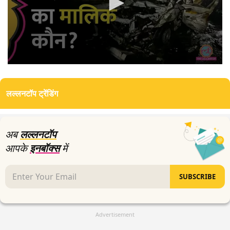
0
seconds
of
लल्लनटॉप ट्रेंडिंग
5
minutes,
27
seconds
अब
लल्लनटॉप
आपके
इनबॉक्स
में
SUBSCRIBE
Advertisement