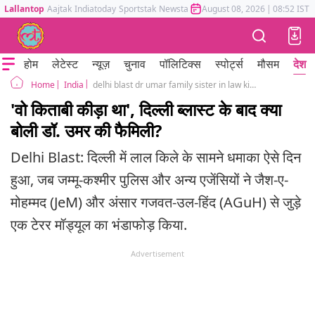
Lallantop
Aajtak
Indiatoday
Sportstak
Newstak
Mumbai Tak
August 08, 2026
Astrotak
|
08:52 IST
होम
लेटेस्ट
न्यूज़
चुनाव
पॉलिटिक्स
स्पोर्ट्स
मौसम
देश
India
delhi blast dr umar family sister in law kitabi keeda pulwama jammu kashmir
Home
'वो किताबी कीड़ा था', दिल्ली ब्लास्ट के बाद क्या
बोली डॉ. उमर की फैमिली?
Delhi Blast: दिल्ली में लाल किले के सामने धमाका ऐसे दिन
हुआ, जब जम्मू-कश्मीर पुलिस और अन्य एजेंसियों ने जैश-ए-
मोहम्मद (JeM) और अंसार गजवत-उल-हिंद (AGuH) से जुड़े
एक टेरर मॉड्यूल का भंडाफोड़ किया.
Advertisement