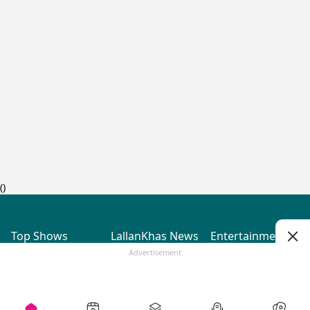
(
)
Top Shows
LallanKhas News
Entertainment
News
The Lallantop Show
Hindi Satire & Humor
Advertisement
Duniyadaari
Lallankhas Specials
Guest in the
Breaking News
Entertainment News
Newsroom
Top Political News
Hindi
Netanagri
Hindi
Top stories Cinema
Lallantop Baithki
Top History News
Entertainment Special
Kharcha Paani
Real Stories News
News