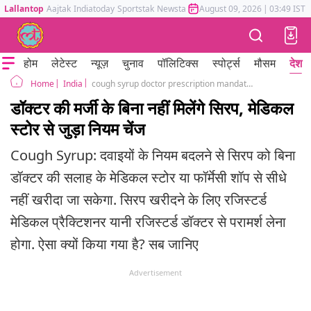
Lallantop
Aajtak
Indiatoday
Sportstak
Newstak
Mumbai Tak
August 09, 2026
Astrotak
|
03:49 IST
होम
लेटेस्ट
न्यूज़
चुनाव
पॉलिटिक्स
स्पोर्ट्स
मौसम
देश
India
cough syrup doctor prescription mandatory in india drugs rules 1945 amendment
Home
डॉक्टर की मर्जी के बिना नहीं मिलेंगे सिरप, मेडिकल
स्टोर से जुड़ा नियम चेंज
Cough Syrup: दवाइयों के नियम बदलने से सिरप को बिना
डॉक्टर की सलाह के मेडिकल स्टोर या फॉर्मेसी शॉप से सीधे
नहीं खरीदा जा सकेगा. सिरप खरीदने के लिए रजिस्टर्ड
मेडिकल प्रैक्टिशनर यानी रजिस्टर्ड डॉक्टर से परामर्श लेना
होगा. ऐसा क्यों किया गया है? सब जानिए
Advertisement