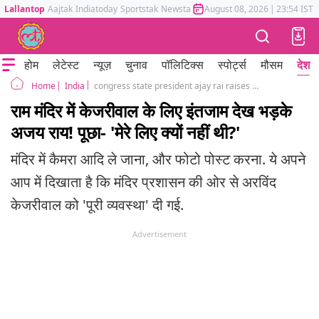
Lallantop
Aajtak
Indiatoday
Sportstak
Newstak
Mumbai Tak
August 08, 2026
Astrotak
|
23:54 IST
होम
लेटेस्ट
न्यूज़
चुनाव
पॉलिटिक्स
स्पोर्ट्स
मौसम
देश
India
congress state president ajay rai raises questions over arvind kejriwal given vip treatment at ram mandir
Home
राम मंदिर में केजरीवाल के लिए इंतजाम देख भड़के
अजय राय! पूछा- 'मेरे लिए क्यों नहीं थी?'
मंदिर में कैमरा आदि ले जाना, और फोटो पोस्ट करना. ये अपने
आप में दिखाता है कि मंदिर प्रशासन की ओर से अरविंद
केजरीवाल को 'पूरी व्यवस्था' दी गई.
Advertisement