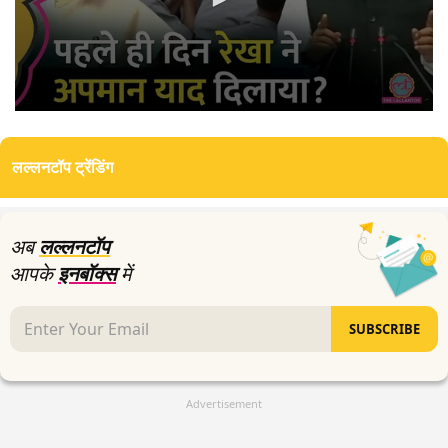
0
seconds
of
लल्लनटॉप ट्रेंडिंग
5
minutes,
19
seconds
अब
लल्लनटॉप
आपके
इनबॉक्स
में
SUBSCRIBE
Advertisement