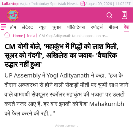
Lallantop
Aajtak
Indiatoday
Sportstak
Newstak
Mumbai Tak
August 09, 2026
Astrotak
|
11:02 IST
होम
लेटेस्ट
न्यूज़
चुनाव
पॉलिटिक्स
स्पोर्ट्स
मौसम
देश
India
CM Yogi Adityanath taunts opposition regarding Mahakumbh preparation
Home
CM योगी बोले, 'महाकुंभ में गिद्धों को लाश मिली,
सूअर को गंदगी', अखिलेश का जवाब- 'वैचारिक
उद्धार नहीं हुआ'
UP Assembly में Yogi Adityanath ने कहा, "हज के
दौरान अव्यवस्था से होने वाली सैकड़ों मौतों पर चुप्पी साध जाने
वाले वामपंथी सेक्यूलर स्कॉलर महाकुंभ की भव्यता पर उलटी
करते नजर आए हैं. हर बार इनकी कोशिश Mahakumbh
को फेल करने की रही..."
Advertisement