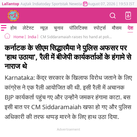
Lallantop
Aajtak
Indiatoday
Sportstak
Newstak
Mumbai Tak
August 07, 2026
Astrotak
|
19:53 IST
होम
लेटेस्ट
न्यूज़
चुनाव
पॉलिटिक्स
स्पोर्ट्स
मौसम
देश
India
CM Siddaramaiah raises his hand at police officer SP karnataka bjp viral video
Home
कर्नाटक के सीएम सिद्धारमैया ने पुलिस अफसर पर
'हाथ उठाया', रैली में बीजेपी कार्यकर्ताओं के हंगामे से
नाराज थे
Karnataka: केंद्र सरकार के खिलाफ विरोध जताने के लिए
कांग्रेस ने एक रैली आयोजित की थी. इसी रैली में अचानक
BJP कार्यकर्ता पहुंच गए और उन्होंने जमकर हंगामा काटा. बस
इसी बात पर CM Siddaramaiah खफा हो गए और पुलिस
अधिकारी की तरफ थप्पड़ मारने के लिए हाथ उठा दिया.
Advertisement