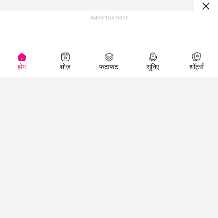
Advertisement
होम
शोज़
फटाफट
सुनिए
शॉर्ट्स
(
)
Top Shows
LallanKhas News
Entertainment
News
The Lallantop Show
Hindi Satire & Humor
Duniyadaari
Lallankhas Specials
Guest in the
Breaking News
Entertainment News
Newsroom
Top Political News
Hindi
Netanagri
Hindi
Top stories Cinema
Lallantop Baithki
Top History News
Entertainment Special
Kharcha Paani
Real Stories News
News
Aasan Bhasha Mein
Latest Political News
Top movies series
Social List
Top Literature News
review
Tarikh
Top Persons News
Latest Entertainment
Sehat
Top Profiles
News
The Cinema Show
Viral News
Business News
Technology
Top News
News
Business News in
Breaking News Hindi
Hindi
Top News Hindi