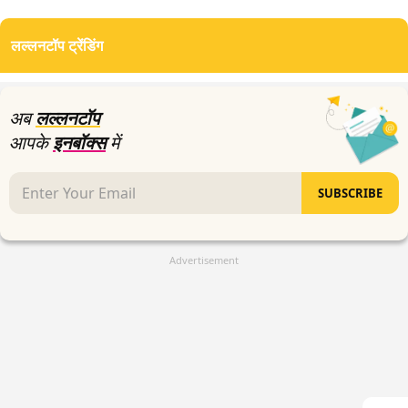
seconds
of
लल्लनटॉप ट्रेंडिंग
3
minutes,
27
seconds
अब
लल्लनटॉप
आपके
इनबॉक्स
में
SUBSCRIBE
Advertisement