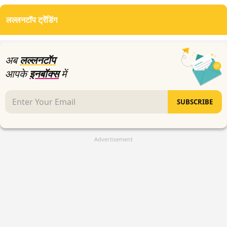
seconds
of
लल्लनटॉप ट्रेंडिंग
5
minutes,
4
seconds
अब
लल्लनटॉप
आपके
इनबॉक्स
में
SUBSCRIBE
Advertisement