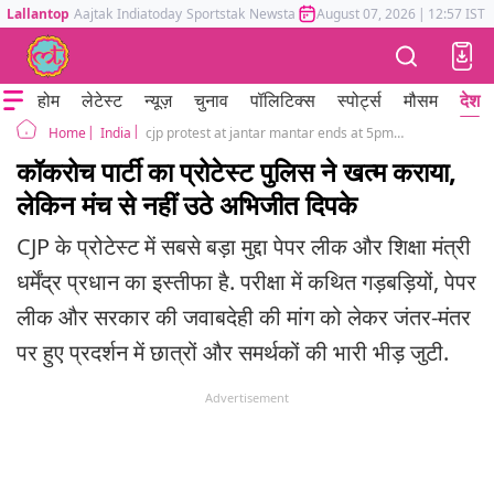
Lallantop
Aajtak
Indiatoday
Sportstak
Newstak
Mumbai Tak
August 07, 2026
Astrotak
|
12:57 IST
होम
लेटेस्ट
न्यूज़
चुनाव
पॉलिटिक्स
स्पोर्ट्स
मौसम
देश
India
cjp protest at jantar mantar ends at 5pm abhijit dipke refusing to leave protest site
Home
कॉकरोच पार्टी का प्रोटेस्ट पुलिस ने खत्म कराया,
लेकिन मंच से नहीं उठे अभिजीत दिपके
CJP के प्रोटेस्ट में सबसे बड़ा मुद्दा पेपर लीक और शिक्षा मंत्री
धर्मेंद्र प्रधान का इस्तीफा है. परीक्षा में कथित गड़बड़ियों, पेपर
लीक और सरकार की जवाबदेही की मांग को लेकर जंतर-मंतर
पर हुए प्रदर्शन में छात्रों और समर्थकों की भारी भीड़ जुटी.
Advertisement