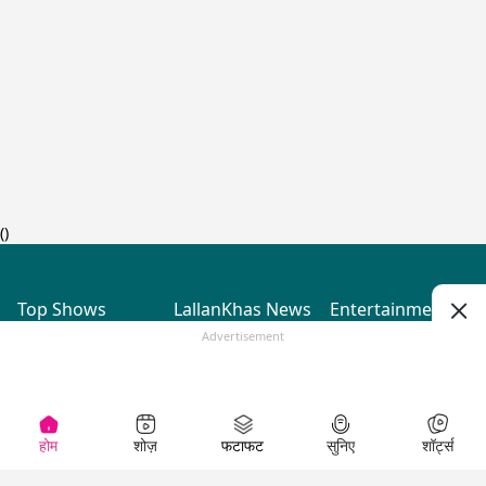
(
)
Top Shows
LallanKhas News
Entertainment
News
The Lallantop Show
Hindi Satire & Humor
Advertisement
Duniyadaari
Lallankhas Specials
Guest in the
Breaking News
Entertainment News
Newsroom
Top Political News
Hindi
Netanagri
Hindi
Top stories Cinema
Lallantop Baithki
Top History News
Entertainment Special
Kharcha Paani
Real Stories News
News
Aasan Bhasha Mein
Latest Political News
Top movies series
Social List
Top Literature News
review
होम
शोज़
फटाफट
सुनिए
शॉर्ट्स
Tarikh
Top Persons News
Latest Entertainment
Sehat
Top Profiles
News
The Cinema Show
Viral News