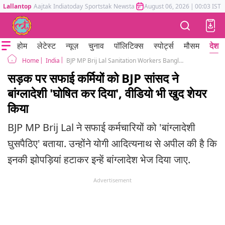
Lallantop
Aajtak
Indiatoday
Sportstak
Newstak
Mumbai Tak
August 06, 2026
Astrotak
|
00:03 IST
होम
लेटेस्ट
न्यूज़
चुनाव
पॉलिटिक्स
स्पोर्ट्स
मौसम
देश
India
BJP MP Brij Lal Sanitation Workers Bangladeshi Ghuspaithiya Video Controversy
Home
सड़क पर सफाई कर्मियों को BJP सांसद ने
बांग्लादेशी 'घोषित कर दिया', वीडियो भी खुद शेयर
किया
BJP MP Brij Lal ने सफाई कर्मचारियों को 'बांग्लादेशी
घुसपैठिए' बताया. उन्होंने योगी आदित्यनाथ से अपील की है कि
इनकी झोपड़ियां हटाकर इन्हें बांग्लादेश भेज दिया जाए.
Advertisement