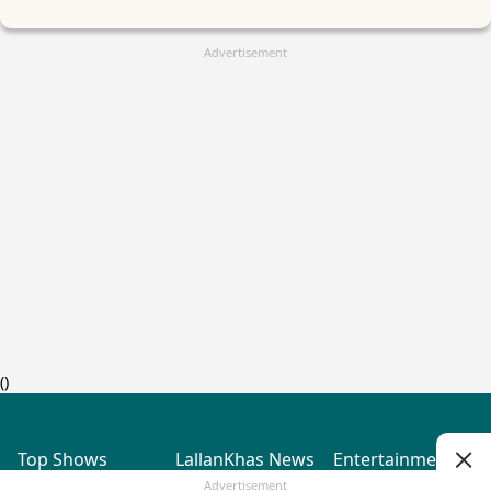
Advertisement
(
)
Top Shows
LallanKhas News
Entertainment
News
The Lallantop Show
Hindi Satire & Humor
Advertisement