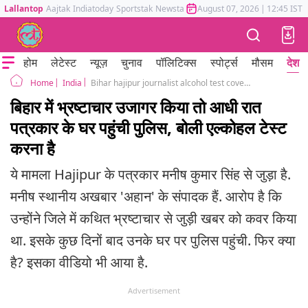
Lallantop
Aajtak
Indiatoday
Sportstak
Newstak
Mumbai Tak
August 07, 2026
Astrotak
|
12:45 IST
होम
लेटेस्ट
न्यूज़
चुनाव
पॉलिटिक्स
स्पोर्ट्स
मौसम
देश
India
Bihar hajipur journalist alcohol test covered a story related to corruption
Home
बिहार में भ्रष्टाचार उजागर किया तो आधी रात
पत्रकार के घर पहुंची पुलिस, बोली एल्कोहल टेस्ट
करना है
ये मामला Hajipur के पत्रकार मनीष कुमार सिंह से जुड़ा है.
मनीष स्थानीय अखबार 'अहान' के संपादक हैं. आरोप है कि
उन्होंने जिले में कथित भ्रष्टाचार से जुड़ी खबर को कवर किया
था. इसके कुछ दिनों बाद उनके घर पर पुलिस पहुंची. फिर क्या
है? इसका वीडियो भी आया है.
Advertisement