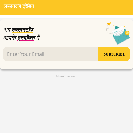
of
लल्लनटॉप ट्रेंडिंग
0
seconds
अब
लल्लनटॉप
आपके
इनबॉक्स
में
SUBSCRIBE
Advertisement