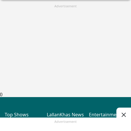
Advertisement
(
)
Top Shows
LallanKhas News
Entertainment
News
The Lallantop Show
Hindi Satire & Humor
Advertisement
Duniyadaari
Lallankhas Specials
Guest in the
Breaking News
Entertainment News