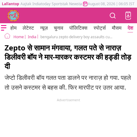
Lallantop
Aajtak
Indiatoday
Sportstak
Newstak
Mumbai Tak
August 08, 2026
Astrotak
|
06:05 IST
होम
लेटेस्ट
न्यूज़
चुनाव
पॉलिटिक्स
स्पोर्ट्स
मौसम
देश
India
bengaluru zepto delivery boy assaults customer over wrong address cctv video injury fir
Home
Zepto से सामान मंगवाया, गलत पते से नाराज़
डिलीवरी बॉय ने मार-मारकर कस्टमर की हड्डी तोड़
दी
जेप्टो डिलीवरी बॉय गलत पता डालने पर नाराज़ हो गया. पहले
तो उसने कस्टमर से बहस की. फिर मारपीट पर उतर आया.
Advertisement