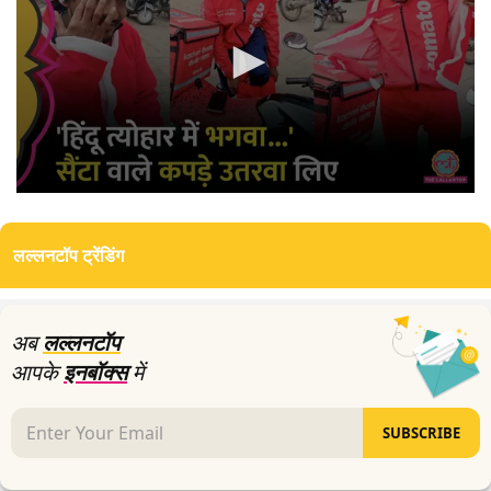
0
seconds
of
लल्लनटॉप ट्रेंडिंग
0
seconds
अब
लल्लनटॉप
आपके
इनबॉक्स
में
SUBSCRIBE