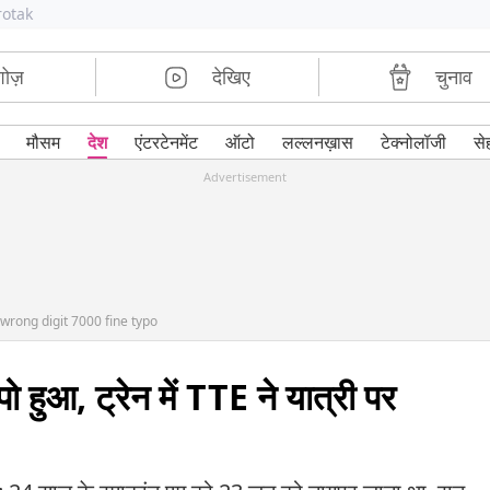
rotak
शोज़
देखिए
चुनाव
मौसम
देश
एंटरटेनमेंट
ऑटो
लल्लनख़ास
टेक्नोलॉजी
से
Advertisement
wrong digit 7000 fine typo
हुआ, ट्रेन में TTE ने यात्री पर