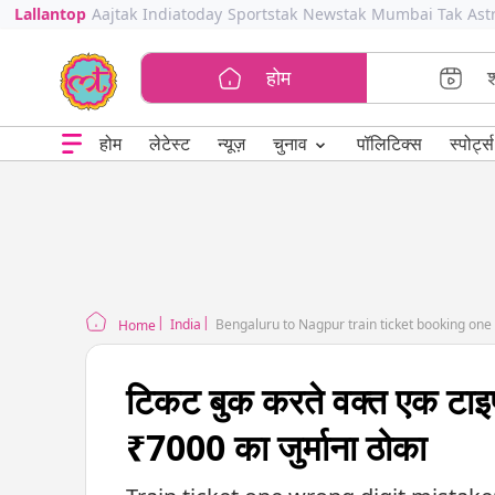
Lallantop
Aajtak
Indiatoday
Sportstak
Newstak
Mumbai Tak
Ast
होम
⌄
चुनाव
होम
लेटेस्ट
न्यूज़
पॉलिटिक्स
स्पोर्ट्स
India
Bengaluru to Nagpur train ticket booking one 
Home
टिकट बुक करते वक्त एक टाइपो 
₹7000 का जुर्माना ठोका