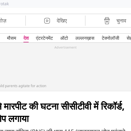
rotak
शोज़
देखिए
चुनाव
मौसम
देश
एंटरटेनमेंट
ऑटो
लल्लनख़ास
टेक्नोलॉजी
से
Advertisement
ld parents agitate for action
 से मारपीट की घटना सीसीटीवी में रिकॉर्ड,
रोप लगाया