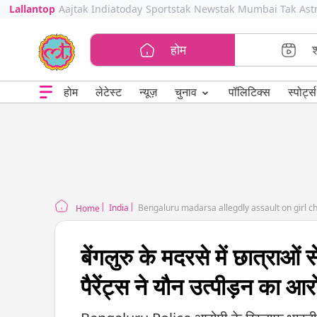
Lallantop
Aajtak
Indiatoday
Sportstak
Newstak
Mumbai Tak
Ast
होम
⌄
चुनाव
होम
लेटेस्ट
न्यूज़
पॉलिटिक्स
स्पोर्ट्स
India
Bengaluru madarsa allegdly assault on girl chi
Home
बेंगलुरु के मदरसे में छात्राओं
पैरेेंट्स ने यौन उत्पीड़न का आ