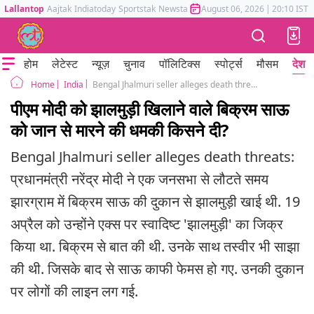
Lallantop
Aajtak
Indiatoday
Sportstak
Newstak
Mumbai Tak
August 06, 2026
Astrotak
|
20:10 IST
होम
लेटेस्ट
न्यूज़
चुनाव
पॉलिटिक्स
स्पोर्ट्स
मौसम
देश
India
Bengal Jhalmuri seller alleges death threats Bangladesh Pakistan after PM Modi Visit
Home
पीएम मोदी को झालमुड़ी खिलाने वाले बिक्रम साऊ
को जान से मारने की धमकी किसने दी?
Bengal Jhalmuri seller alleges death threats:
प्रधानमंत्री नरेंद्र मोदी ने एक जनसभा से लौटते समय
झारग्राम में बिक्रम साऊ की दुकान से झालमुड़ी खाई थी. 19
अप्रैल को उन्होंने एक्स पर स्वादिष्ट 'झालमुड़ी' का जिक्र
किया था. बिक्रम से बात की थी. उनके साथ तस्वीर भी साझा
की थी. जिसके बाद से साऊ काफी फेमस हो गए. उनकी दुकान
पर लोगों की लाइन लग गई.