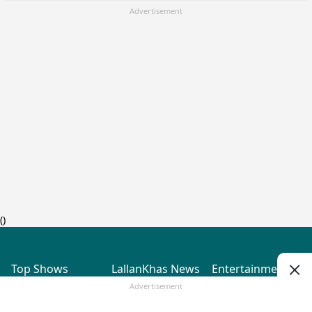
Advertisement
(
)
Top Shows
LallanKhas News
Entertainment
News
The Lallantop Show
Hindi Satire & Humor
Advertisement
Duniyadaari
Lallankhas Specials
Guest in the
Breaking News
Entertainment News
Newsroom
Top Political News
Hindi