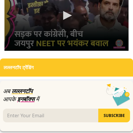
0
seconds
of
लल्लनटॉप ट्रेंडिंग
4
minutes,
2
seconds
अब
लल्लनटॉप
आपके
इनबॉक्स
में
SUBSCRIBE