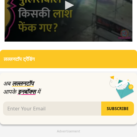
0
seconds
of
लल्लनटॉप ट्रेंडिंग
0
seconds
अब
लल्लनटॉप
आपके
इनबॉक्स
में
SUBSCRIBE
Advertisement