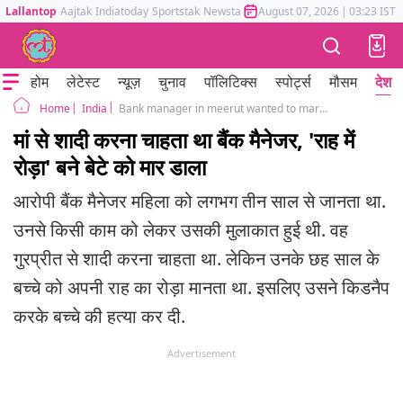
Lallantop
Aajtak
Indiatoday
Sportstak
Newstak
Mumbai Tak
August 07, 2026
Astrotak
|
03:23 IST
होम
लेटेस्ट
न्यूज़
चुनाव
पॉलिटिक्स
स्पोर्ट्स
मौसम
देश
India
Bank manager in meerut wanted to marry women so killed her six year old son
Home
मां से शादी करना चाहता था बैंक मैनेजर, 'राह में
रोड़ा' बने बेटे को मार डाला
आरोपी बैंक मैनेजर महिला को लगभग तीन साल से जानता था.
उनसे किसी काम को लेकर उसकी मुलाकात हुई थी. वह
गुरप्रीत से शादी करना चाहता था. लेकिन उनके छह साल के
बच्चे को अपनी राह का रोड़ा मानता था. इसलिए उसने किडनैप
करके बच्चे की हत्या कर दी.
Advertisement