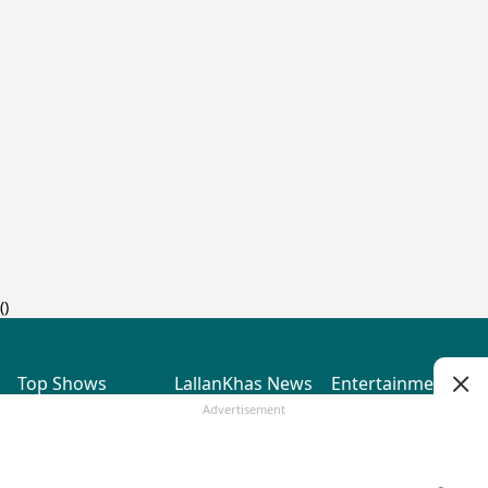
(
)
Top Shows
LallanKhas News
Entertainment
News
The Lallantop Show
Hindi Satire & Humor
Advertisement
Duniyadaari
Lallankhas Specials
Guest in the
Breaking News
Entertainment News
Newsroom
Top Political News
Hindi
Netanagri
Hindi
Top stories Cinema
Lallantop Baithki
Top History News
Entertainment Special
Kharcha Paani
Real Stories News
News