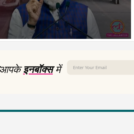
आपके
इनबॉक्स
में
LallanKhas News
Entertainment New