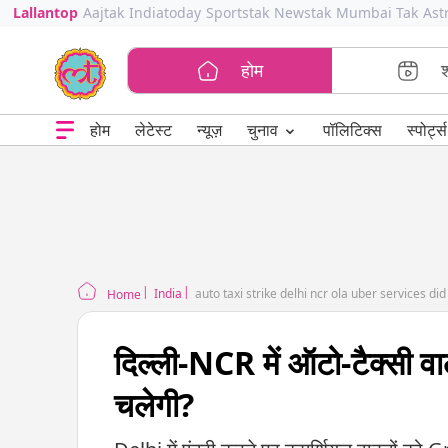
Lallantop
Aajtak
Indiatoday
Sportstak
Newstak
Mumbai Tak
Ast
होम
⌄
चुनाव
होम
लेटेस्ट
न्यूज़
पॉलिटिक्स
स्पोर्ट्स
India
auto taxi strike delhi ncr ola uber services did
Home
दिल्ली-NCR में ऑटो-टैक्सी व
चलेगी?