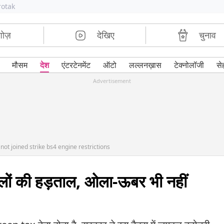
rotak
शोज़
देखिए
चुनाव
मौसम
देश
एंटरटेनमेंट
ऑटो
लल्लनख़ास
टेक्नोलॉजी
से
Advertisement
 not joined strike bs4 engine restrictions
ालों की हड़ताल, ओला-ऊबर भी नहीं