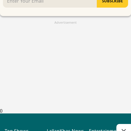
SUBSCRIBE
Advertisement
(
)
Top Shows
LallanKhas News
Entertainment