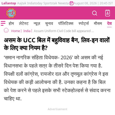
Lallantop
Aajtak
Indiatoday
Sportstak
Newstak
Mumbai Tak
August 08, 2026
Astrotak
|
20:45 IST
होम
लेटेस्ट
न्यूज़
चुनाव
पॉलिटिक्स
स्पोर्ट्स
मौसम
देश
India
Assam Uniform Civil Code bill appeared in assembly proposed Compulsory live in registration ban on polygamy
Home
असम के UCC बिल में बहुविवाह बैन, लिव-इन वालों
के लिए क्या नियम है?
‘समान नागरिक संहिता विधेयक- 2026’ को असम की नई
विधानसभा के पहले सत्र के तीसरे दिन पेश किया गया है.
विपक्षी दलों कांग्रेस, रायजोर दल और तृणमूल कांग्रेस ने इस
विधेयक की कड़ी आलोचना की है. उनका कहना है कि बिल
को पेश करने से पहले इसके सभी स्टेकहोल्डर्स से संवाद करना
चाहिए था.
Advertisement