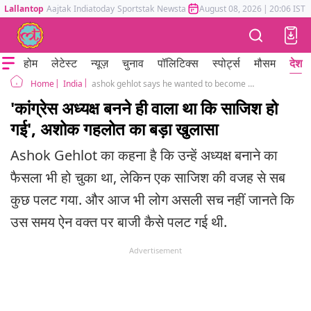
Lallantop
Aajtak
Indiatoday
Sportstak
Newstak
Mumbai Tak
August 08, 2026
Astrotak
|
20:06 IST
होम
लेटेस्ट
न्यूज़
चुनाव
पॉलिटिक्स
स्पोर्ट्स
मौसम
देश
India
ashok gehlot says he wanted to become national president but observers did not let him
Home
'कांग्रेस अध्यक्ष बनने ही वाला था कि साजिश हो
गई', अशोक गहलोत का बड़ा खुलासा
Ashok Gehlot का कहना है कि उन्हें अध्यक्ष बनाने का
फैसला भी हो चुका था, लेकिन एक साजिश की वजह से सब
कुछ पलट गया. और आज भी लोग असली सच नहीं जानते कि
उस समय ऐन वक्त पर बाजी कैसे पलट गई थी.
Advertisement