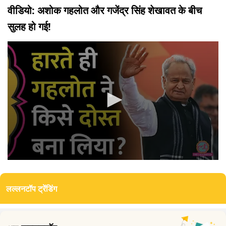
वीडियो: अशोक गहलोत और गजेंद्र सिंह शेखावत के बीच
सुलह हो गई!
0
seconds
of
लल्लनटॉप ट्रेंडिंग
0
seconds