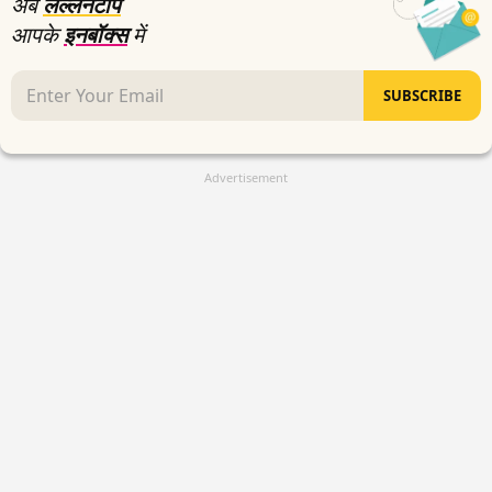
अब
लल्लनटॉप
आपके
इनबॉक्स
में
SUBSCRIBE
Advertisement