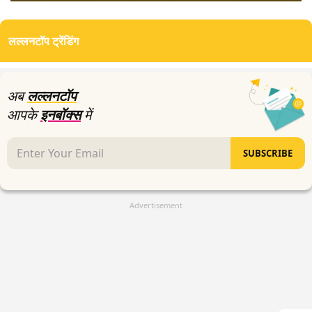
0
seconds
of
लल्लनटॉप ट्रेंडिंग
4
minutes,
46
seconds
अब
लल्लनटॉप
आपके
इनबॉक्स
में
SUBSCRIBE
Advertisement