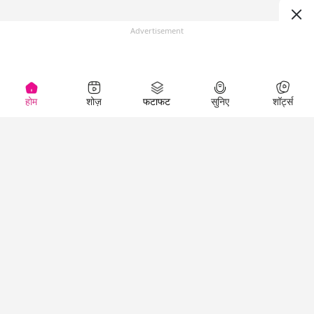
Advertisement
होम
शोज़
फटाफट
सुनिए
शॉर्ट्स
(
)
Top Shows
LallanKhas News
Entertainment
News
The Lallantop Show
Hindi Satire & Humor
Duniyadaari
Lallankhas Specials
Guest in the
Breaking News
Entertainment News
Newsroom
Top Political News
Hindi
Netanagri
Hindi
Top stories Cinema
Lallantop Baithki
Top History News
Entertainment Special
Kharcha Paani
Real Stories News
News
Aasan Bhasha Mein
Latest Political News
Top movies series
Social List
Top Literature News
review
Tarikh
Top Persons News
Latest Entertainment
Sehat
Top Profiles
News
The Cinema Show
Viral News
Business News
Technology
Top News
News
Business News in
Breaking News Hindi