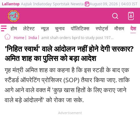
Lallantop
Aajtak
Indiatoday
Sportstak
Newstak
Mumbai Tak
August 09, 2026
Astrotak
|
04:03 IST
होम
लेटेस्ट
न्यूज़
चुनाव
पॉलिटिक्स
स्पोर्ट्स
मौसम
देश
India
amit shah orders bprd to study post 1974 movements and prepare sop
Home
'निहित स्वार्थ' वाले आंदोलन नहीं होने देगी सरकार?
अमित शाह का पुलिस को बड़ा आदेश
गृह मंत्री अमित शाह का कहना है कि इस स्टडी के बाद एक
स्टैंडर्ड ऑपरेटिंग प्रोसिजर (SOP) तैयार किया जाए. ताकि
आगे आने वाले वक्त में 'कुछ खास हितों के लिए कराए जाने
वाले बड़े आंदोलनों' को रोका जा सके.
Advertisement