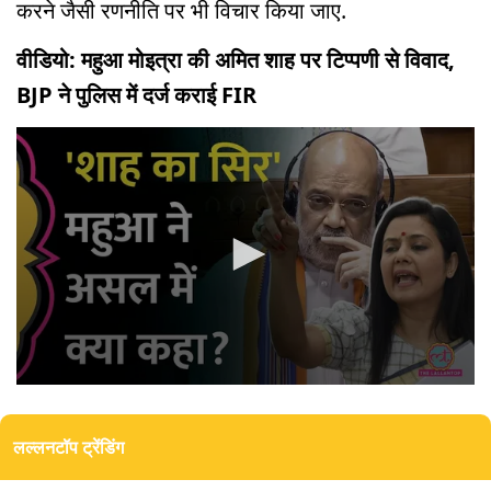
करने जैसी रणनीति पर भी विचार किया जाए.
वीडियो: महुआ मोइत्रा की अमित शाह पर टिप्पणी से विवाद,
BJP ने पुलिस में दर्ज कराई FIR
0
seconds
of
लल्लनटॉप ट्रेंडिंग
0
seconds