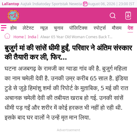
Lallantop
Aajtak
Indiatoday
Sportstak
Newstak
Mumbai Tak
August 06, 2026
Astrotak
|
23:00 IST
होम
लेटेस्ट
न्यूज़
चुनाव
पॉलिटिक्स
स्पोर्ट्स
मौसम
देश
India
Alwar 65 Year Old Woman Comes Back To Life Before Funeral Rajasthan
Home
बुजुर्ग मां की सांसें धीमी हुईं, परिवार ने अंतिम संस्कार
की तैयारी कर ली, फिर...
घटना अजबगढ़ के रामजी का ग्वाडा गांव की है. बुजुर्ग महिला
का नाम चमेली देवी है. उनकी उम्र करीब 65 साल है. इंडिया
टुडे से जुड़े हिमांशु शर्मा की रिपोर्ट के मुताबिक, 5 मई की रात
अचानक चमेली देवी की तबीयत खराब हो गई. उनकी सांसें
धीमी पड़ गईं और शरीर में कोई हरकत भी नहीं हो रही थी.
इसके बाद घर वालों ने उन्हें मृत मान लिया.
Advertisement